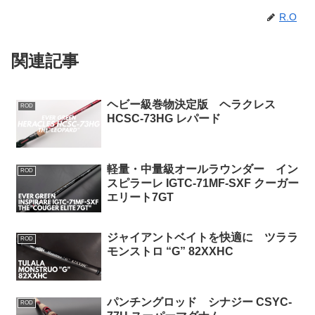
R.O
関連記事
ヘビー級巻物決定版 ヘラクレス
ROD
HCSC-73HG レパード
軽量・中量級オールラウンダー イン
ROD
スピラーレ IGTC-71MF-SXF クーガー
エリート7GT
ジャイアントベイトを快適に ツララ
ROD
モンストロ “G” 82XXHC
パンチングロッド シナジー CSYC-
ROD