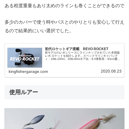
ある程度重量もあり太めのラインも巻くことができるので
多少のカバーで使う時やバスとのやりとりも安心して行え
るので結果的にいい選択でした。
初代ロケットギア搭載 REVO ROCKET
前モデルのレボシリーズにラインナップされていた本国版
レボ ロケットを紹介します。スペックラインキャパシテ
ィ：16lb-100m、20lb-80mギア比：9.0巻取長：93cm重
量：195gギア比は9.
2020.08.23
kingfishergarage.com
使用ルアー