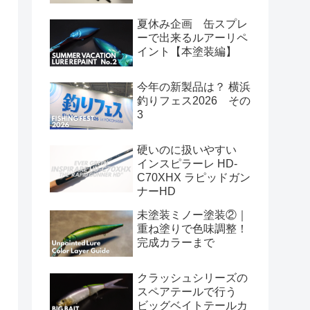
夏休み企画 缶スプレ
ーで出来るルアーリペ
イント【本塗装編】
今年の新製品は？ 横浜
釣りフェス2026 その
3
硬いのに扱いやすい
インスピラーレ HD-
C70XHX ラピッドガン
ナーHD
未塗装ミノー塗装②｜
重ね塗りで色味調整！
完成カラーまで
クラッシュシリーズの
スペアテールで行う
ビッグベイトテールカ