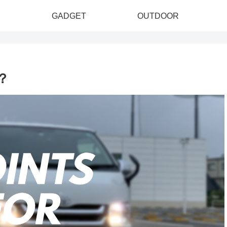
GADGET
OUTDOOR
？