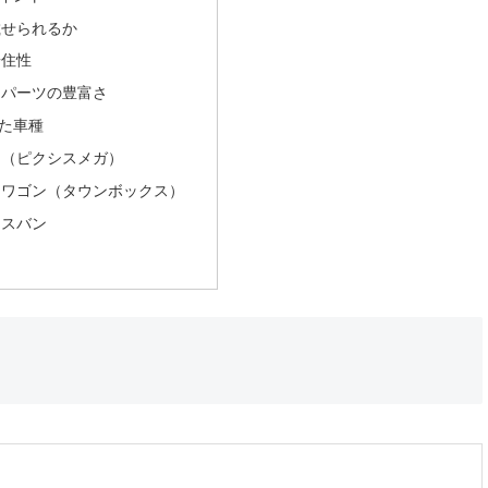
載せられるか
居住性
ムパーツの豊富さ
た車種
ク（ピクシスメガ）
ィワゴン（タウンボックス）
ースバン